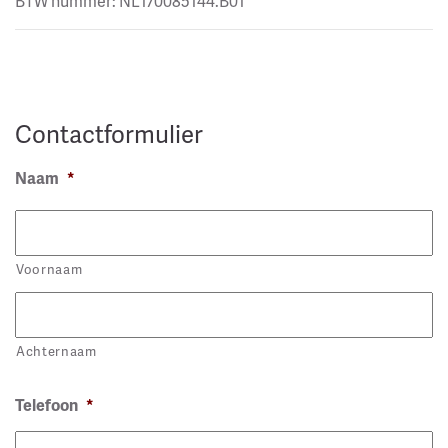
BTW nummer: NL170085144.B01
Contactformulier
Naam
*
Voornaam
Achternaam
Telefoon
*